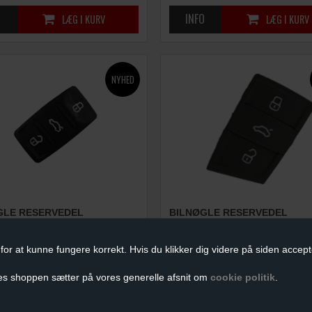
GLE RESERVEDEL
BILNØGLE RESERVEDEL
I KNAPPER)
(GUMMI KNAPPER)
DKK
49,00
DKK
for at kunne fungere korrekt. Hvis du klikker dig videre på siden accept
es shoppen sætter på vores generelle afsnit om
cookie politik
.