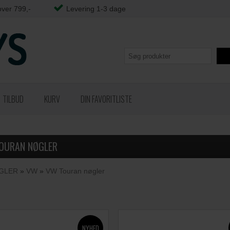
over 799,-
Levering 1-3 dage
TILBUD
KURV
DIN FAVORITLISTE
OURAN NØGLER
GLER
»
VW
»
VW Touran nøgler