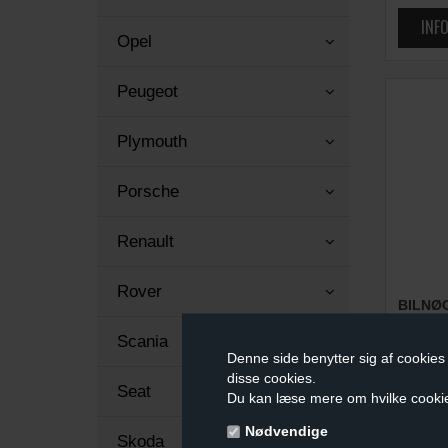
Opel
Peugeot
Plymouth
Porsche
Renault
Rover
BILNØ
(GUMM
Scania
49,00
Denne side benytter sig af cookies 
disse cookies.
Seat
Du kan læse mere om hvilke cooki
Nødvendige
Skoda