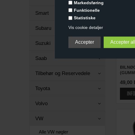
Markedsføring
Funktionelle
Smart
Statistiske
Vis cookie detaljer
Subaru
Suzuki
Saab
BILNØ
(GUMM
Tilbehør og Reservedele
49,00
Toyota
Volvo
VW
Alle VW nøgler