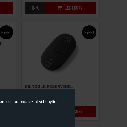
BILNØGLE RESERVEDEL
(GUMMI KNAPPER)
49,00
DKK
erer du automatisk at vi benytter