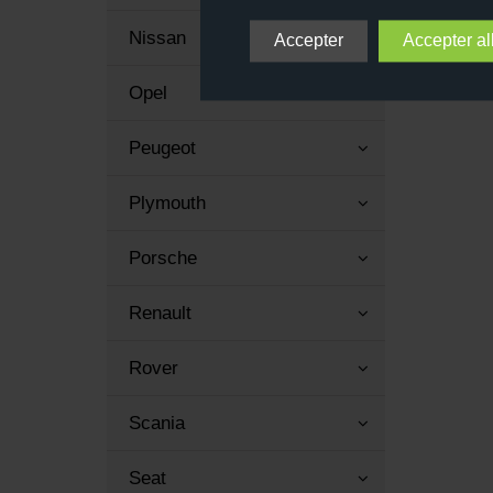
Nissan
Opel
Peugeot
Plymouth
Porsche
Renault
Rover
Scania
Seat