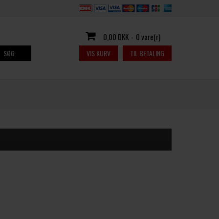
0,00 DKK
-
0 vare(r)
SØG
VIS KURV
TIL BETALING