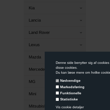
Kia
Lancia
Land Rover
Lexus
Mazda
Denne side benytter sig af cookies 
disse cookies.
Mercedes
Du kan læse mere om hvilke cooki
Nødvendige
MG
Markedsføring
Funktionelle
Mini
Statistiske
Mitsubishi
Vis cookie detaljer