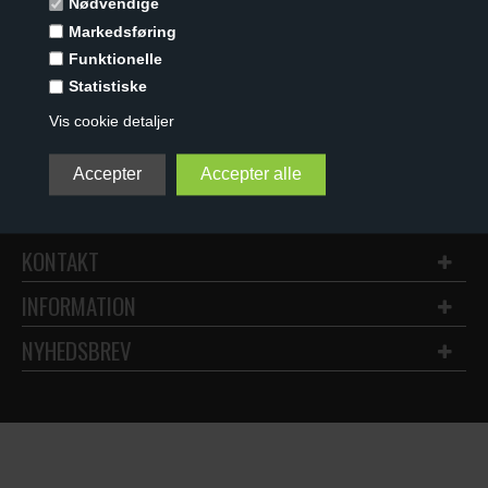
Nødvendige
(2 KNAPPER)
99,00
DKK
89,00
DKK
Markedsføring
Funktionelle
Statistiske
Vis cookie detaljer
KONTAKT
INFORMATION
NYHEDSBREV