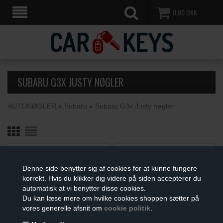
0,00
DKK
SUBARU G3X JUSTY NØGLER
AUTONØGLER
»
Subaru
»
Subaru G3x Justy nøgler
Denne side benytter sig af cookies for at kunne fungere
korrekt. Hvis du klikker dig videre på siden accepterer du
automatisk at vi benytter disse cookies.
Du kan læse mere om hvilke cookies shoppen sætter på
vores generelle afsnit om
cookie politik
.
BILNØGLE REPARATIONS
BILNØGLE
KIT
(UDEN KNAPPER)