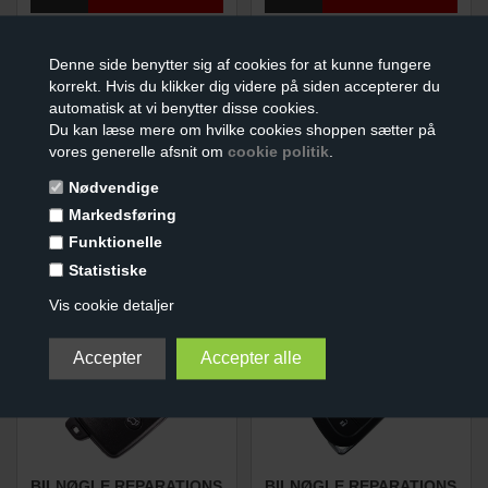
Denne side benytter sig af cookies for at kunne fungere
korrekt. Hvis du klikker dig videre på siden accepterer du
automatisk at vi benytter disse cookies.
Du kan læse mere om hvilke cookies shoppen sætter på
vores generelle afsnit om
cookie politik
.
Nødvendige
BILNØGLE REPARATIONS
BILNØGLE REPARATIONS
KIT
KIT
Markedsføring
(3 KNAPPER)
(3 KNAPPER)
Funktionelle
109,00
DKK
99,00
DKK
Statistiske
Vis cookie detaljer
BILNØGLE REPARATIONS
BILNØGLE REPARATIONS