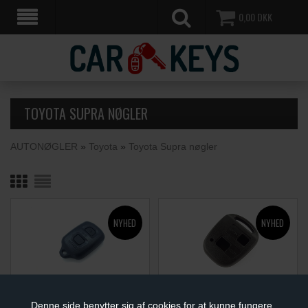
0,00
DKK
TOYOTA SUPRA NØGLER
AUTONØGLER
»
Toyota
»
Toyota Supra nøgler
BILNØGLE REPARATIONS
BILNØGLE REPARATIONS
KIT
KIT
Denne side benytter sig af cookies for at kunne fungere