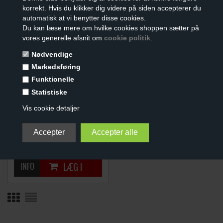
(2 KNAPPER)
(2 KNAPPER)
korrekt. Hvis du klikker dig videre på siden accepterer du
99,00
DKK
129,00
DKK
automatisk at vi benytter disse cookies.
Du kan læse mere om hvilke cookies shoppen sætter på
vores generelle afsnit om
cookie politik
.
Nødvendige
Markedsføring
Funktionelle
Statistiske
Vis cookie detaljer
BILNØGLE REPARATIONS
KIT
(3 KNAPPER)
139,00
DKK