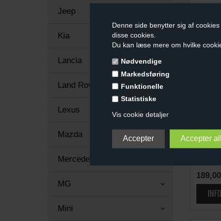
Jeep
Denne side benytter sig af cookies 
Kia
disse cookies.
Du kan læse mere om hvilke cooki
Lancia
Nødvendige
Markedsføring
Land Rover
Funktionelle
Statistiske
Lexus
Vis cookie detaljer
Mazda
BILNØ
Mercedes
(3 KNA
189,00
MG
Mini