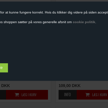
for at kunne fungere korrekt. Hvis du klikker dig videre på siden accept
es shoppen sætter på vores generelle afsnit om
cookie politik
.
GLE REPARATIONS KIT
BILNØGLE REPARATIONS KIT
PPER)
(4 KNAPPER)
DKK
109,00
DKK