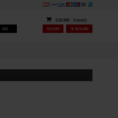
0,00 DKK
-
0 vare(r)
SØG
VIS KURV
TIL BETALING