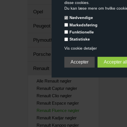
disse cookies.
Du kan læse mere om hvilke cooki
Opel
Nødvendige
Markedsføring
Peugeot
Funktionelle
Statistiske
Plymouth
Vis cookie detaljer
Porsche
Renault
Alle Renault nøgler
Renault Captur nøgler
Renault Clio nøgler
Renault Espace nøgler
Renault Fluence nøgler
Renault Kadjar nøgler
Renault Kangoo nøgler