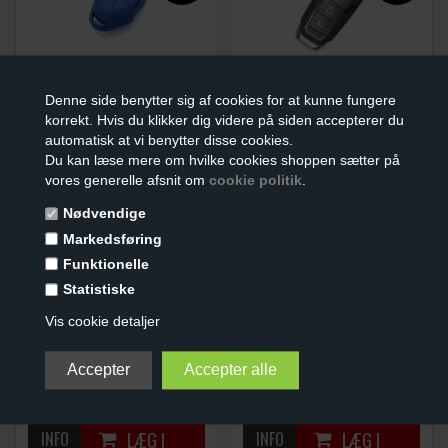
BILNØGLE REPARATIONS
BILNØGLE REPARATIONS
KIT
KIT
Denne side benytter sig af cookies for at kunne fungere
(3 KNAPPER)
(3 KNAPPER)
korrekt. Hvis du klikker dig videre på siden accepterer du
99,00
DKK
119,00
DKK
automatisk at vi benytter disse cookies.
Du kan læse mere om hvilke cookies shoppen sætter på
vores generelle afsnit om
cookie politik
.
Nødvendige
Markedsføring
Funktionelle
Statistiske
Vis cookie detaljer
BILNØGLE REPARATIONS
BILNØGLE REPARATIONS
KIT
KIT
(3 KNAPPER)
(3 KNAPPER)
99,00
DKK
169,00
DKK