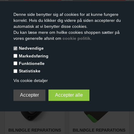
Denne side benytter sig af cookies for at kunne fungere
korrekt. Hvis du klikker dig videre på siden accepterer du
automatisk at vi benytter disse cookies.
Du kan læse mere om hvilke cookies shoppen sætter på
vores generelle afsnit om
cookie politik
.
Nødvendige
BILNØGLE REPARATIONS
BILNØGLE REPARATIONS
KIT
KIT
Markedsføring
(2 KNAPPER)
(2 KNAPPER)
Funktionelle
99,00
DKK
99,00
DKK
Statistiske
Vis cookie detaljer
BILNØGLE REPARATIONS
BILNØGLE REPARATIONS